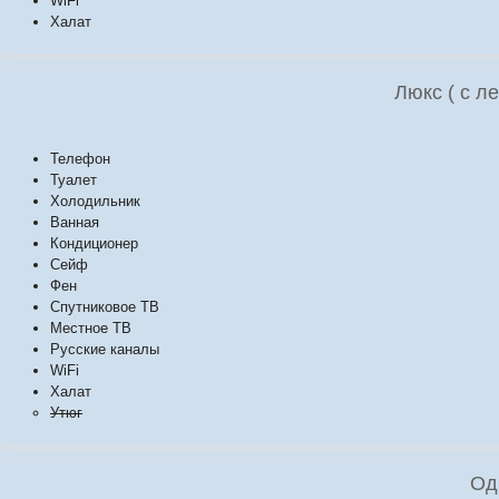
WiFi
Халат
Люкс ( с л
Телефон
Туалет
Холодильник
Ванная
Кондиционер
Сейф
Фен
Спутниковое ТВ
Местное ТВ
Русские каналы
WiFi
Халат
Утюг
Од