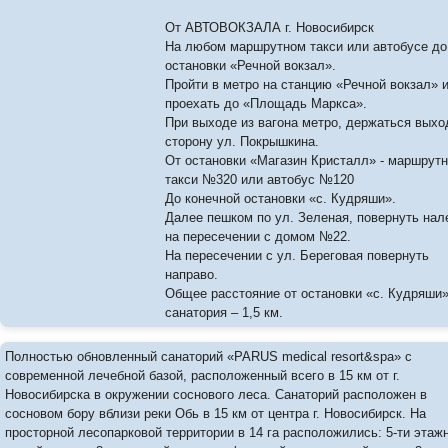
От АВТОВОКЗАЛА г. Новосибирск
На любом маршрутном такси или автобусе до
остановки «Речной вокзал».
Пройти в метро на станцию «Речной вокзал» 
проехать до «Площадь Маркса».
При выходе из вагона метро, держаться выхо
сторону ул. Покрышкина.
От остановки «Магазин Кристалл» - маршрут
такси №320 или автобус №120
До конечной остановки «с. Кудряши».
Далее пешком по ул. Зеленая, повернуть нал
на пересечении с домом №22.
На пересечении с ул. Береговая повернуть
направо.
Общее расстояние от остановки «с. Кудряши»
санатория – 1,5 км.
Полностью обновленный санаторий «PARUS medical resort&spa» с
современной лечебной базой, расположенный всего в 15 км от г.
Новосибирска в окружении соснового леса. Санаторий расположен в
сосновом бору вблизи реки Обь в 15 км от центра г. Новосибирск. На
просторной лесопарковой территории в 14 га расположились: 5-ти этаж