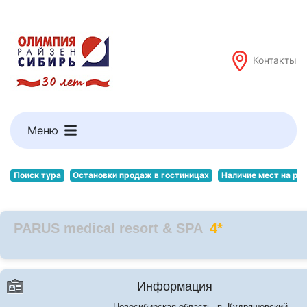
Контакты
Меню
Поиск тура
Остановки продаж в гостиницах
Наличие мест на ре
PARUS medical resort & SPA
4*
Информация
Новосибирская область, п. Кудряшовский,