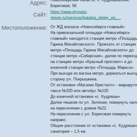
Адрес:
Береговая, 56
https://www.olympia-
Сайт:
reisen.ru/services/katalog_oteley_po_...
От ЖД вокзала «Новосибирск-главный»
Местоположение:
На привокзальной площади «Новосибирск-
главный» находится станция метро «Площад
Гарина Михайловского». Проехать от станции
метро «Площадь Гарина Михайловского» до
станции метро «Сибирская», далее по перехо
на станцию метро «Красный проспект» и до
конечной станции метро «Площадь Маркса».
При выходе из вагона метро, держаться выхо
сторону ул. Покрышкина.
От остановки «Магазин Кристалл» - маршрут
такси №320 или автобус №120
До конечной остановки «с. Кудряши»
Далее пешком по ул. Зеленая, повернуть нал
на пересечении с домом №22.
На пересечении с ул. Береговая повернуть
направо.
Общее расстояние от остановки «с. Кудряши»
санатория – 1,5 км.