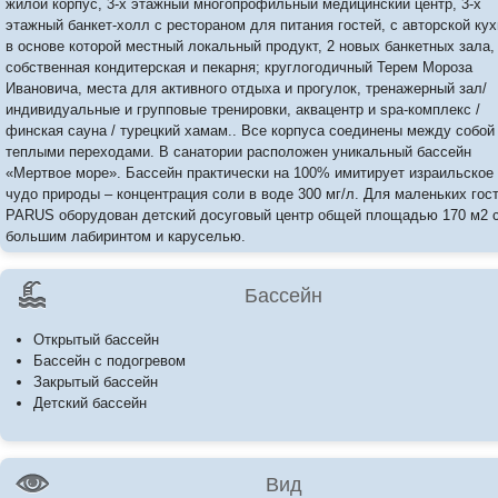
жилой корпус, 3-х этажный многопрофильный медицинский центр, 3-х
этажный банкет-холл с рестораном для питания гостей, с авторской кух
в основе которой местный локальный продукт, 2 новых банкетных зала,
собственная кондитерская и пекарня; круглогодичный Терем Мороза
Ивановича, места для активного отдыха и прогулок, тренажерный зал/
индивидуальные и групповые тренировки, аквацентр и spa-комплекс /
финская сауна / турецкий хамам.. Все корпуса соединены между собой
теплыми переходами. В санатории расположен уникальный бассейн
«Мертвое море». Бассейн практически на 100% имитирует израильское
чудо природы – концентрация соли в воде 300 мг/л. Для маленьких гост
PARUS оборудован детский досуговый центр общей площадью 170 м2 
большим лабиринтом и каруселью.
Бассейн
Открытый бассейн
Бассейн с подогревом
Закрытый бассейн
Детский бассейн
Вид