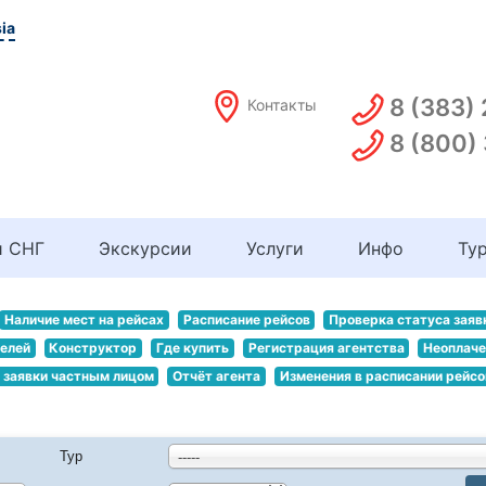
ia
8 (383)
Контакты
8 (800)
и СНГ
Экскурсии
Услуги
Инфо
Ту
Наличие мест на рейсах
Расписание рейсов
Проверка статуса заяв
телей
Конструктор
Где купить
Регистрация агентства
Неоплаче
 заявки частным лицом
Отчёт агента
Изменения в расписании рейсо
Тур
-----