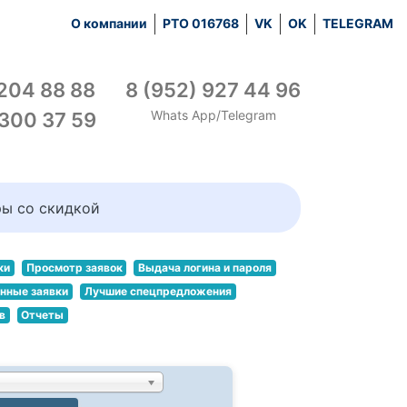
О компании
РТО 016768
VK
OK
TELEGRAM
 204 88 88
8 (952) 927 44 96
Whats App/Telegram
 300 37 59
ры со скидкой
ки
Просмотр заявок
Выдача логина и пароля
нные заявки
Лучшие спецпредложения
в
Отчеты