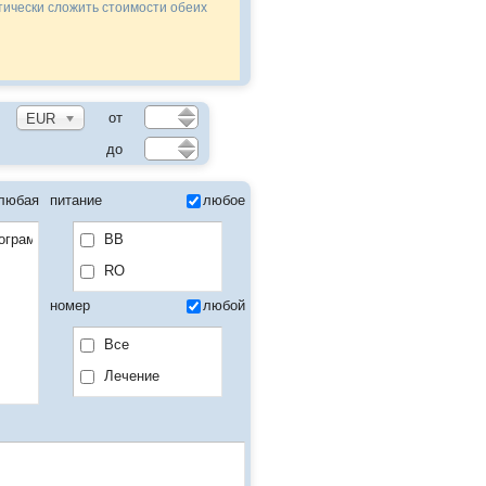
тически сложить стоимости обеих
от
EUR
до
любая
питание
любое
BB
ограмме тура.
RO
номер
любой
Все
Лечение