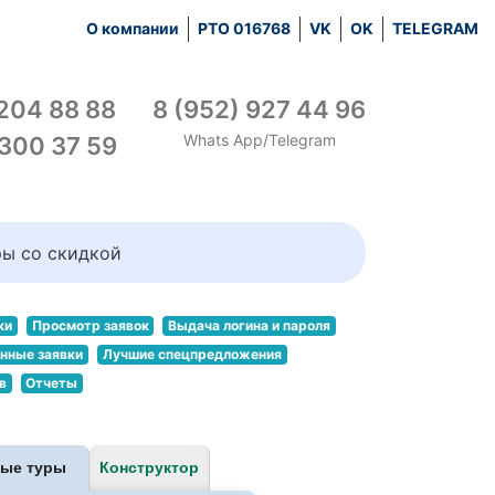
О компании
РТО 016768
VK
OK
TELEGRAM
 204 88 88
8 (952) 927 44 96
Whats App/Telegram
 300 37 59
ры со скидкой
ки
Просмотр заявок
Выдача логина и пароля
нные заявки
Лучшие спецпредложения
в
Отчеты
ные туры
Конструктор