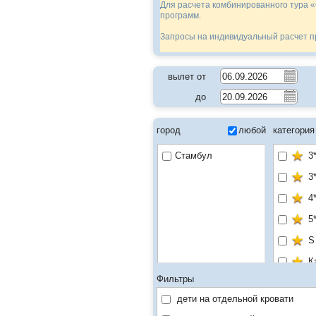
Для расчета комбинированного тура 
программ.
Запросы на индивидуальный расчет 
вылет от
до
город
любой
категория
Стамбул
3
3
4
5
S
К
Фильтры
дети на отдельной кровати