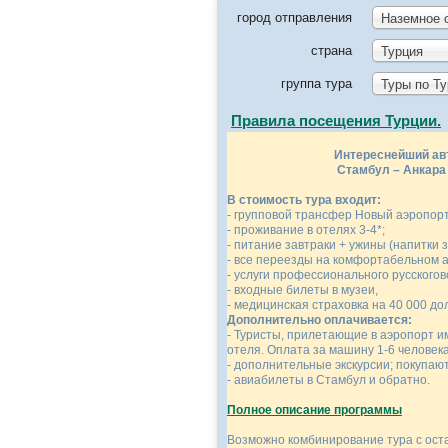
город отправления
Наземное 
страна
Турция
группа тура
Туры по Т
Правила посещения Турции.
Интереснейший ав
Стамбул – Анкара 
В стоимость тура входит:
- групповой трансфер Новый аэропорт
- проживание в отелях 3-4*;
- питание завтраки + ужины (напитки 
- все переезды на комфортабельном а
- услуги профессионального русскогов
- входные билеты в музеи,
- медицинская
Дополнительно оплачивается:
- Туристы, прилетающие в аэропорт и
отеля. Оплата за машину 1-6 человека
- дополнительные экскурсии; покупают
- авиабилеты в Стамбул и обратно.
Полное описание программы
Возможно комбинирование тура с оста