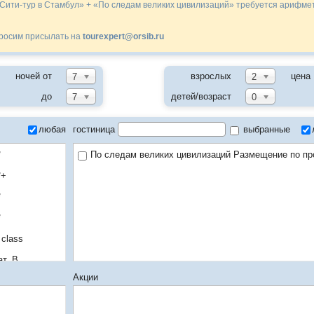
«Сити-тур в Стамбул» + «По следам великих цивилизаций» требуется арифме
просим присылать на
tourexpert@orsib.ru
ночей от
взрослых
цена
7
2
до
детей/возраст
7
0
любая
гостиница
выбранные
*
По следам великих цивилизаций Размещение по пр
*+
*
*
 class
ат. B
Акции