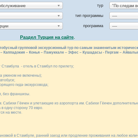
тур
обслуживание
тип программы
----
программа
урции
----
Раздел Турция на сайте
.
тобусный групповой экскурсионный тур по самым знаменитым историческ
– Каппадокия – Конья – Памуккале – Эфес – Кушадасы - Пергам – Айвалык
 Стамбула - отель в Стамбул по прилету;
за ужином не включены);
втобусе;
орящего гида-экскурсовода;
 страховка на 40 000 дол, без
м. Сабихи Гёкчен и улетающие из аэропорта им. Сабихи Гёкчен дополнительн
 в одну сторону 70 евро.
ся на месте.
новкой в Стамбуле, ранний заезд или продление проживания на любое колич