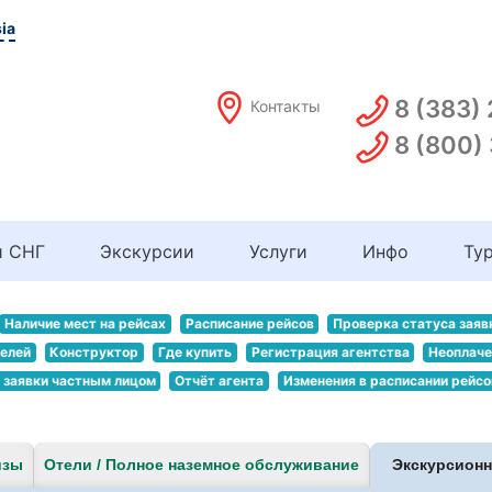
ia
8 (383)
Контакты
8 (800)
и СНГ
Экскурсии
Услуги
Инфо
Ту
Наличие мест на рейсах
Расписание рейсов
Проверка статуса заяв
телей
Конструктор
Где купить
Регистрация агентства
Неоплаче
 заявки частным лицом
Отчёт агента
Изменения в расписании рейсо
изы
Отели / Полное наземное обслуживание
Экскурсион