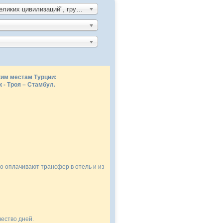
"По следам великих цивилизаций", групповой автобусный тур по Турции, 8 дней/7 ночей
им местам Турции:
 - Троя – Стамбул.
 франшизы.
о оплачивают трансфер в отель и из
ество дней.